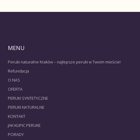
MENU
Peruki naturalne Kraków – najlepsze peruki w Twoim mieście!
Refundacja
O NAS
OFERTA
PERUKI SYNTETYCZNE
PERUKI NATURALNE
KONTAKT
JAK KUPIC PERUKE
PORADY