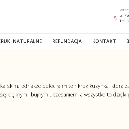
Wroc
ul. P
Tel.:
7
ERUKI NATURALNE
REFUNDACJA
KONTAKT
arskim, jednakże poleciła mi ten krok kuzynka, która za
ię pięknym i bujnym uczesaniem, a wszystko to dzięki 