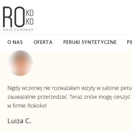
Skip
to
content
O NAS
OFERTA
PERUKI SYNTETYCZNE
P
Nigdy wczeniej nie rozważałam wizyty w salonie peruk
zauważalnie przerzedzać. Teraz znów mogę cieszyć s
w firmie Rokoko!
Luiza C.