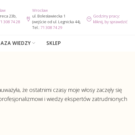
ław
Wrocław
ereca 23b,
ul. Bolesławiecka 1
Godziny pracy:
1 308 74 28
(wejście od ul. Legnicka 44),
kliknij, by sprawdzić
Tel.:
71 308 74 29
BAZA WIEDZY
SKLEP
uważyła, że ostatnimi czasy moje włosy zaczęły się
profesjonalizmowi i wiedzy ekspertów zatrudnionych