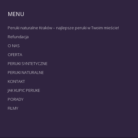
MENU
Peruki naturalne Kraków – najlepsze peruki w Twoim mieście!
Refundacja
O NAS
OFERTA
PERUKI SYNTETYCZNE
PERUKI NATURALNE
KONTAKT
JAK KUPIC PERUKE
PORADY
FILMY