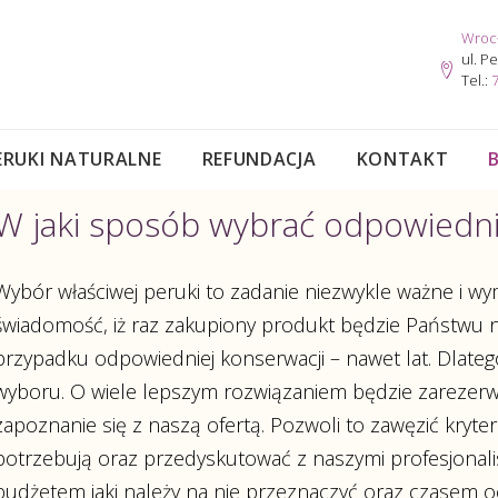
Wroc
ul. P
Tel.:
7
ERUKI NATURALNE
REFUNDACJA
KONTAKT
W jaki sposób wybrać odpowiedn
Wybór właściwej peruki to zadanie niezwykle ważne i 
świadomość, iż raz zakupiony produkt będzie Państwu na
przypadku odpowiedniej konserwacji – nawet lat. Dlat
wyboru. O wiele lepszym rozwiązaniem będzie zarezerw
zapoznanie się z naszą ofertą. Pozwoli to zawęzić kryte
potrzebują oraz przedyskutować z naszymi profesjonali
budżetem jaki należy na nie przeznaczyć oraz czasem 