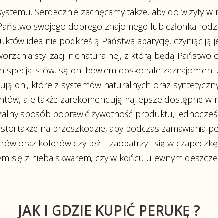
systemu. Serdecznie zachęcamy także, aby do wizyty w 
Państwo swojego dobrego znajomego lub członka rodzin
któw idealnie podkreślą Państwa aparycję, czyniąc ją je
worzenia stylizacji nienaturalnej, z którą będą Państwo
 specjalistów, są oni bowiem doskonale zaznajomieni 
ują oni, które z systemów naturalnych oraz syntetyczny
ów, ale także zarekomendują najlepsze dostępne w na
żalny sposób poprawić żywotność produktu, jednocześn
stoi także na przeszkodzie, aby podczas zamawiania pe
w oraz kolorów czy też – zaopatrzyli się w czapeczkę,
cym się z nieba skwarem, czy w końcu ulewnym deszcz
JAK I GDZIE KUPIĆ PERUKĘ ?