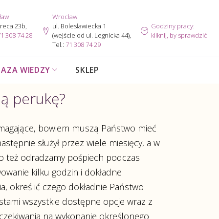
ław
Wrocław
ereca 23b,
ul. Bolesławiecka 1
Godziny pracy:
1 308 74 28
(wejście od ul. Legnicka 44),
kliknij, by sprawdzić
Tel.:
71 308 74 29
BAZA WIEDZY
SKLEP
ią perukę?
wymagające, bowiem muszą Państwo mieć
stępnie służył przez wiele miesięcy, a w
ego też odradzamy pośpiech podczas
owanie kilku godzin i dokładne
ria, określić czego dokładnie Państwo
stami wszystkie dostępne opcje wraz z
oczekiwania na wykonanie określonego