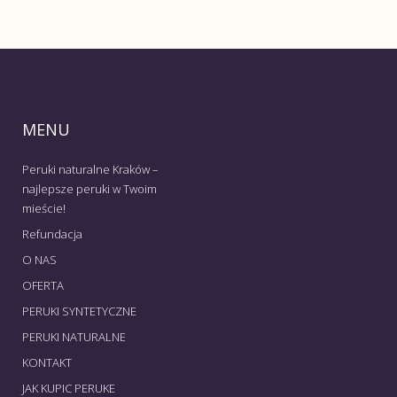
MENU
Peruki naturalne Kraków –
najlepsze peruki w Twoim
mieście!
Refundacja
O NAS
OFERTA
PERUKI SYNTETYCZNE
PERUKI NATURALNE
KONTAKT
JAK KUPIC PERUKE