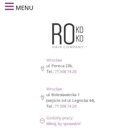
MENU
Skip
to
content
Wrocław
ul. Pereca 23b,
Tel.:
71 308 74 28
Wrocław
ul. Bolesławiecka 1
(wejście od ul. Legnicka 44),
Tel.:
71 308 74 29
Godziny pracy:
kliknij, by sprawdzić